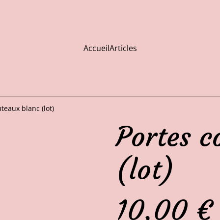
Accueil
Articles
teaux blanc (lot)
Portes c
(lot)
10,00 €